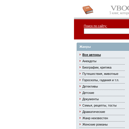
5 книг, кото
Поиск по сайту:
Жанры
Все авторы
Анекдоты
Биографии, критика
Путешествия, животные
Гороскопы, гадания и т.п.
Детективы
Детские
Документы
Семья, рецепты, тосты
Драматические
Жанр неизвестен
Женские романы