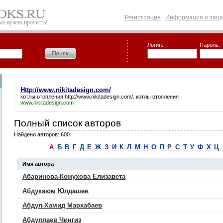
Регистрация
|
Информация о защи
рые нужно прочесть!
Логин:
Пароль:
Http://www.nikitadesign.com/
котлы отопления
http://www.nikitadesign.com/
. котлы отопления
www.nikitadesign.com
Полный список авторов
Найдено авторов: 600
А
Б
В
Г
Д
Е
Ж
З
И
К
Л
М
Н
О
П
Р
С
Т
У
Ф
Х
Ц
Имя автора
Абаринова-Кожухова Елизавета
Абдукаюм Юлдашев
Абдул-Хамид Мархабаев
Абдуллаев Чингиз