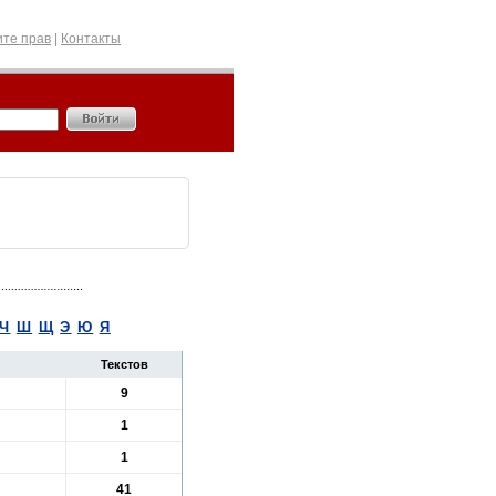
те прав
|
Контакты
Ч
Ш
Щ
Э
Ю
Я
Текстов
9
1
1
41