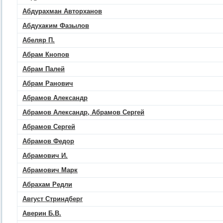
Абдурахман Авторханов
Абдухаким Фазылов
Абеляр П.
Абрам Кнопов
Абрам Палей
Абрам Ранович
Абрамов Александр
Абрамов Александр, Абрамов Сергей
Абрамов Сергей
Абрамов Федор
Абрамович И.
Абрамович Марк
Абрахам Редли
Август Стриндберг
Аверин Б.В.