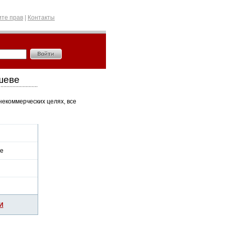
те прав
|
Контакты
шеве
некоммерческих целях, все
е
И