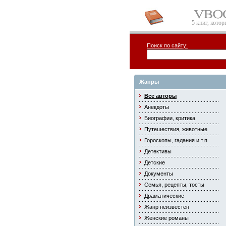
5 книг, кото
Поиск по сайту:
Жанры
Все авторы
Анекдоты
Биографии, критика
Путешествия, животные
Гороскопы, гадания и т.п.
Детективы
Детские
Документы
Семья, рецепты, тосты
Драматические
Жанр неизвестен
Женские романы