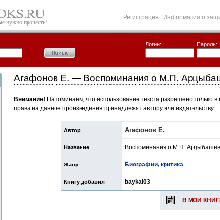
Регистрация
|
Информация о защи
рые нужно прочесть!
Логин:
Пароль:
Агафонов Е. — Воспоминания о М.П. Арцыба
Внимание!
Напоминаем, что использование текста разрешено только в 
права на данное произведения принадлежат автору или издательству.
Агафонов Е.
Автор
Воспоминания о М.П. Арцыбашев
Название
Биографии, критика
Жанр
baykal03
Книгу добавил
В МОИ КНИГ