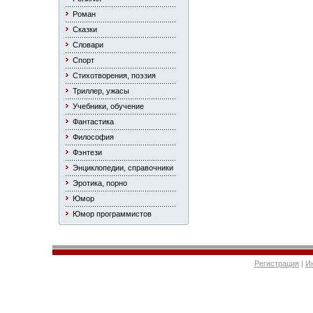
Роман
Сказки
Словари
Спорт
Стихотворения, поэзия
Триллер, ужасы
Учебники, обучение
Фантастика
Философия
Фэнтези
Энциклопедии, справочники
Эротика, порно
Юмор
Юмор программистов
Регистрация
|
И