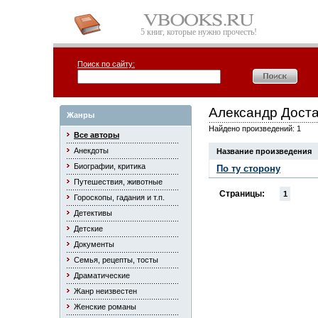
5 книг, которые нужно прочесть!
Поиск по сайту:
Александр Дост
Жанры
Найдено произведений: 1
Все авторы
Анекдоты
Название произведения
Биографии, критика
По ту сторону
Путешествия, животные
Страницы:
1
Гороскопы, гадания и т.п.
Детективы
Детские
Документы
Семья, рецепты, тосты
Драматические
Жанр неизвестен
Женские романы