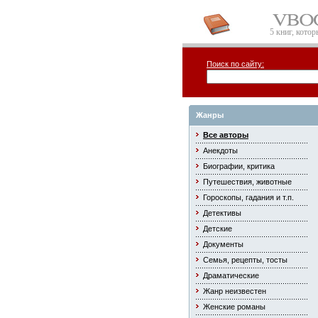
5 книг, кото
Поиск по сайту:
Жанры
Все авторы
Анекдоты
Биографии, критика
Путешествия, животные
Гороскопы, гадания и т.п.
Детективы
Детские
Документы
Семья, рецепты, тосты
Драматические
Жанр неизвестен
Женские романы