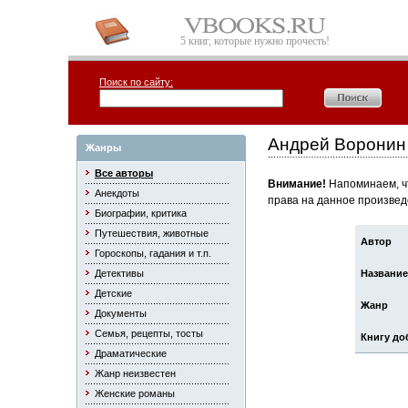
5 книг, которые нужно прочесть!
Поиск по сайту:
Андрей Воронин 
Жанры
Все авторы
Внимание!
Напоминаем, чт
Анекдоты
права на данное произвед
Биографии, критика
Путешествия, животные
Автор
Гороскопы, гадания и т.п.
Детективы
Название
Детские
Жанр
Документы
Семья, рецепты, тосты
Книгу до
Драматические
Жанр неизвестен
Женские романы