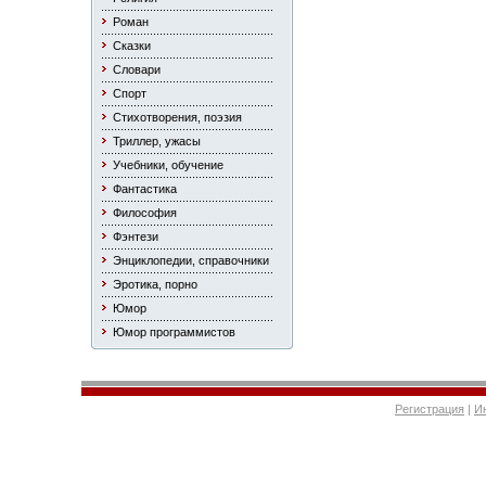
Роман
Сказки
Словари
Спорт
Стихотворения, поэзия
Триллер, ужасы
Учебники, обучение
Фантастика
Философия
Фэнтези
Энциклопедии, справочники
Эротика, порно
Юмор
Юмор программистов
Регистрация
|
И