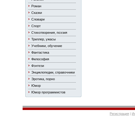
Роман
Сказки
Словари
Спорт
Стихотворения, поэзия
Триллер, ужасы
Учебники, обучение
Фантастика
Философия
Фэнтези
Энциклопедии, справочники
Эротика, порно
Юмор
Юмор программистов
Регистрация
|
И