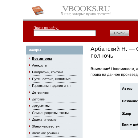
5 книг, которые нужно прочесть!
Поиск по сайту:
Арбатский Н. — 
Жанры
полночь
Все авторы
Анекдоты
Внимание!
Напоминаем, чт
Биографии, критика
права на данное произвед
Путешествия, животные
Гороскопы, гадания и т.п.
Автор
Детективы
Детские
Название
Документы
Семья, рецепты, тосты
Жанр
Драматические
Книгу до
Жанр неизвестен
Женские романы