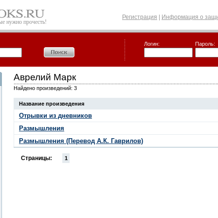
Регистрация
|
Информация о защи
рые нужно прочесть!
Логин:
Пароль:
Аврелий Марк
Найдено произведений: 3
Название произведения
Отрывки из дневников
Размышления
Размышления (Перевод А.К. Гаврилов)
Страницы:
1