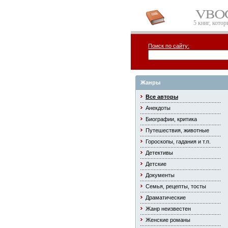
5 книг, кото
Поиск по сайту:
Жанры
Все авторы
Анекдоты
Биографии, критика
Путешествия, животные
Гороскопы, гадания и т.п.
Детективы
Детские
Документы
Семья, рецепты, тосты
Драматические
Жанр неизвестен
Женские романы