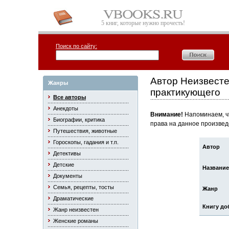
5 книг, которые нужно прочесть!
Поиск по сайту:
Автор Неизвесте
Жанры
практикующего
Все авторы
Анекдоты
Внимание!
Напоминаем, чт
Биографии, критика
права на данное произвед
Путешествия, животные
Гороскопы, гадания и т.п.
Автор
Детективы
Детские
Название
Документы
Семья, рецепты, тосты
Жанр
Драматические
Книгу до
Жанр неизвестен
Женские романы