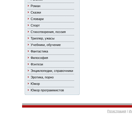
Роман
Сказки
Словари
Спорт
Стихотворения, поэзия
Триллер, ужасы
Учебники, обучение
Фантастика
Философия
Фэнтези
Энциклопедии, справочники
Эротика, порно
Юмор
Юмор программистов
Регистрация
|
И