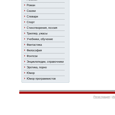
Роман
Сказки
Словари
Спорт
Стихотворения, поэзия
Триллер, ужасы
Учебники, обучение
Фантастика
Философия
Фэнтези
Энциклопедии, справочники
Эротика, порно
Юмор
Юмор программистов
Регистрация
|
И