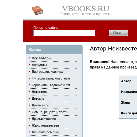
5 книг, которые нужно прочесть!
Поиск по сайту:
Автор Неизвесте
Жанры
Все авторы
Внимание!
Напоминаем, чт
Анекдоты
права на данное произвед
Биографии, критика
Путешествия, животные
Автор
Гороскопы, гадания и т.п.
Детективы
Название
Детские
Жанр
Документы
Семья, рецепты, тосты
Книгу до
Драматические
Жанр неизвестен
Женские романы