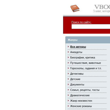
5 книг, кото
Поиск по сайту:
Жанры
Все авторы
Анекдоты
Биографии, критика
Путешествия, животные
Гороскопы, гадания и т.п.
Детективы
Детские
Документы
Семья, рецепты, тосты
Драматические
Жанр неизвестен
Женские романы