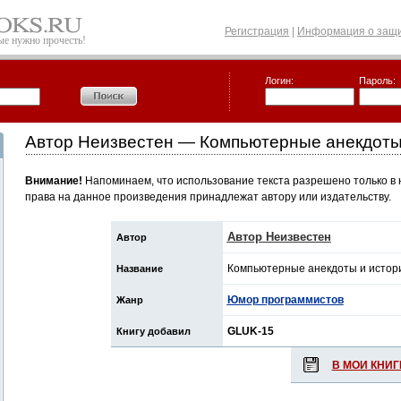
Регистрация
|
Информация о защи
рые нужно прочесть!
Логин:
Пароль:
Автор Неизвестен — Компьютерные анекдоты
Внимание!
Напоминаем, что использование текста разрешено только в 
права на данное произведения принадлежат автору или издательству.
Автор Неизвестен
Автор
Компьютерные анекдоты и истор
Название
Юмор программистов
Жанр
GLUK-15
Книгу добавил
В МОИ КНИГ