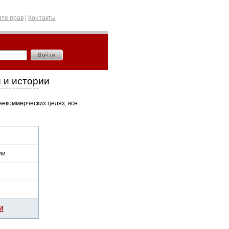
те прав
|
Контакты
 и истории
некоммерческих целях, все
ии
И