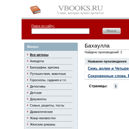
5 книг, которые нужно прочесть!
Поиск по сайту:
Бахаулла
Жанры
Найдено произведений: 2
Все авторы
Анекдоты
Название произведения
Биографии, критика
Семь долин и Четыр
Путешествия, животные
Сокровенные слова. 
Гороскопы, гадания и т.п.
Страницы:
1
Детективы
Детские
Документы
Семья, рецепты, тосты
Драматические
Жанр неизвестен
Женские романы