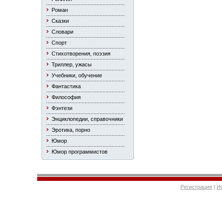
Роман
Сказки
Словари
Спорт
Стихотворения, поэзия
Триллер, ужасы
Учебники, обучение
Фантастика
Философия
Фэнтези
Энциклопедии, справочники
Эротика, порно
Юмор
Юмор программистов
Регистрация
|
И