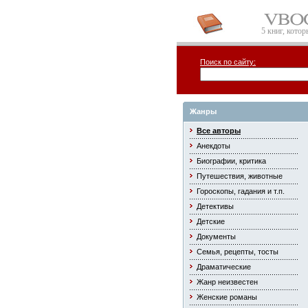
5 книг, кото
Поиск по сайту:
Жанры
Все авторы
Анекдоты
Биографии, критика
Путешествия, животные
Гороскопы, гадания и т.п.
Детективы
Детские
Документы
Семья, рецепты, тосты
Драматические
Жанр неизвестен
Женские романы