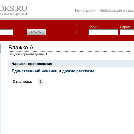
Регистрация
|
Информация о защи
рые нужно прочесть!
Логин:
Пароль:
Блажко А.
Найдено произведений: 1
Название произведения
Единственный чеченец и другие рассказы
Страницы:
1