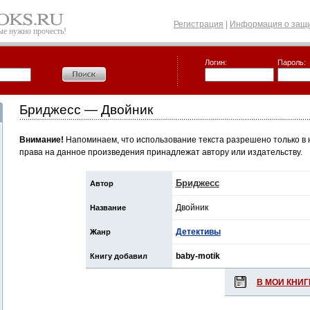
Регистрация
|
Информация о защи
рые нужно прочесть!
Логин:
Пароль:
Бриджесс — Двойник
Внимание!
Напоминаем, что использование текста разрешено только в 
права на данное произведения принадлежат автору или издательству.
Бриджесс
Автор
Двойник
Название
Детективы
Жанр
baby-motik
Книгу добавил
В МОИ КНИГ