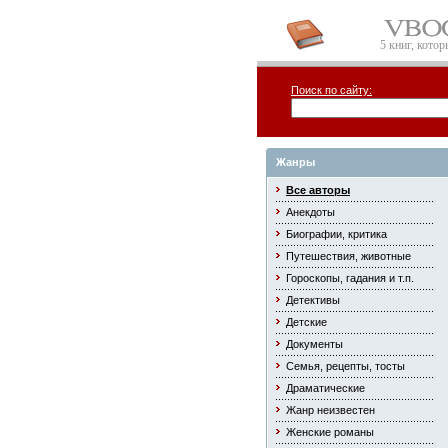
5 книг, кото
Поиск по сайту:
Жанры
Все авторы
Анекдоты
Биографии, критика
Путешествия, животные
Гороскопы, гадания и т.п.
Детективы
Детские
Документы
Семья, рецепты, тосты
Драматические
Жанр неизвестен
Женские романы