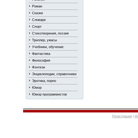
Роман
Сказки
Словари
Спорт
Стихотворения, поэзия
Триллер, ужасы
Учебники, обучение
Фантастика
Философия
Фэнтези
Энциклопедии, справочники
Эротика, порно
Юмор
Юмор программистов
Регистрация
|
И