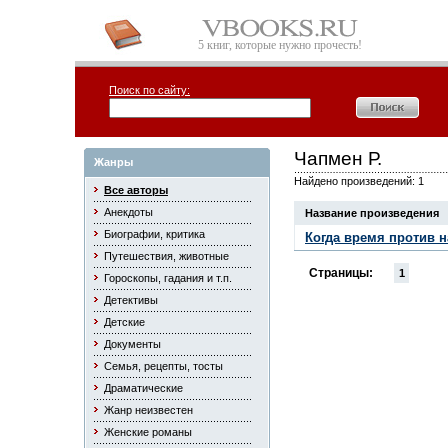
5 книг, которые нужно прочесть!
Поиск по сайту:
Чапмен Р.
Жанры
Найдено произведений: 1
Все авторы
Анекдоты
Название произведения
Биографии, критика
Когда время против н
Путешествия, животные
Страницы:
1
Гороскопы, гадания и т.п.
Детективы
Детские
Документы
Семья, рецепты, тосты
Драматические
Жанр неизвестен
Женские романы