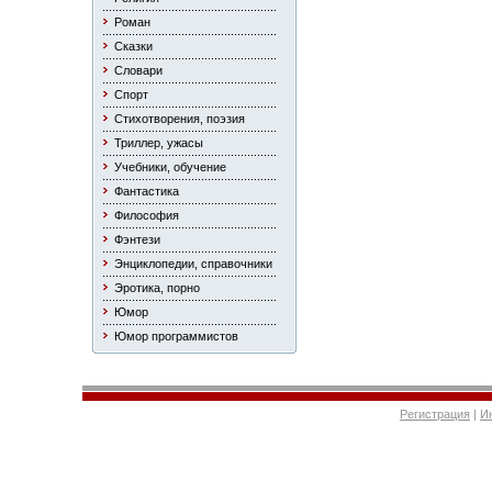
Роман
Сказки
Словари
Спорт
Стихотворения, поэзия
Триллер, ужасы
Учебники, обучение
Фантастика
Философия
Фэнтези
Энциклопедии, справочники
Эротика, порно
Юмор
Юмор программистов
Регистрация
|
И