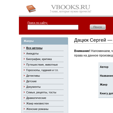
5 книг, которые нужно прочесть!
Поиск по сайту:
Дацюк Сергей — 
Жанры
Все авторы
Внимание!
Напоминаем, чт
Анекдоты
права на данное произвед
Биографии, критика
Путешествия, животные
Автор
Гороскопы, гадания и т.п.
Детективы
Название
Детские
Жанр
Документы
Семья, рецепты, тосты
Книгу до
Драматические
Жанр неизвестен
Женские романы