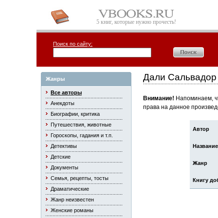
5 книг, которые нужно прочесть!
Поиск по сайту:
Дали Сальвадор
Жанры
Все авторы
Внимание!
Напоминаем, чт
Анекдоты
права на данное произвед
Биографии, критика
Путешествия, животные
Автор
Гороскопы, гадания и т.п.
Детективы
Название
Детские
Жанр
Документы
Семья, рецепты, тосты
Книгу до
Драматические
Жанр неизвестен
Женские романы