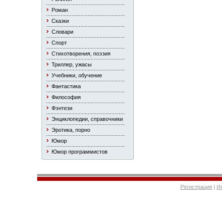
Роман
Сказки
Словари
Спорт
Стихотворения, поэзия
Триллер, ужасы
Учебники, обучение
Фантастика
Философия
Фэнтези
Энциклопедии, справочники
Эротика, порно
Юмор
Юмор программистов
Регистрация
|
И