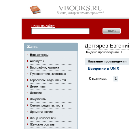
5 книг, которые нужно прочесть!
Поиск по сайту:
Дегтярев Евгени
Жанры
Найдено произведений: 1
Все авторы
Анекдоты
Название произведения
Биографии, критика
Введение в UNIX
Путешествия, животные
Страницы:
1
Гороскопы, гадания и т.п.
Детективы
Детские
Документы
Семья, рецепты, тосты
Драматические
Жанр неизвестен
Женские романы