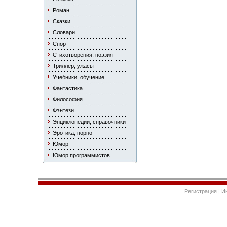
Роман
Сказки
Словари
Спорт
Стихотворения, поэзия
Триллер, ужасы
Учебники, обучение
Фантастика
Философия
Фэнтези
Энциклопедии, справочники
Эротика, порно
Юмор
Юмор программистов
Регистрация
|
И