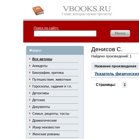
5 книг, которые нужно прочесть!
Поиск по сайту:
Денисов С.
Жанры
Найдено произведений: 1
Все авторы
Анекдоты
Название произведения
Биографии, критика
Указатель физически
Путешествия, животные
Страницы:
1
Гороскопы, гадания и т.п.
Детективы
Детские
Документы
Семья, рецепты, тосты
Драматические
Жанр неизвестен
Женские романы