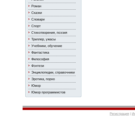
Роман
Сказки
Словари
Спорт
Стихотворения, поэзия
Триллер, ужасы
Учебники, обучение
Фантастика
Философия
Фэнтези
Энциклопедии, справочники
Эротика, порно
Юмор
Юмор программистов
Регистрация
|
И