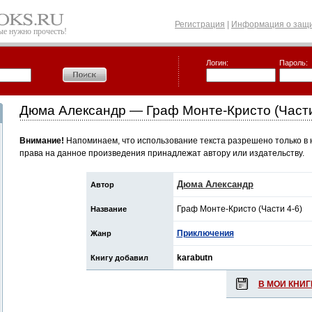
Регистрация
|
Информация о защи
рые нужно прочесть!
Логин:
Пароль:
Дюма Александр — Граф Монте-Кристо (Части
Внимание!
Напоминаем, что использование текста разрешено только в 
права на данное произведения принадлежат автору или издательству.
Дюма Александр
Автор
Граф Монте-Кристо (Части 4-6)
Название
Приключения
Жанр
karabutn
Книгу добавил
В МОИ КНИГ