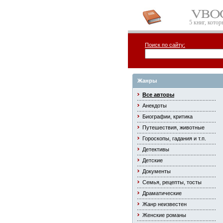
5 книг, кото
Поиск по сайту:
Жанры
Все авторы
Анекдоты
Биографии, критика
Путешествия, животные
Гороскопы, гадания и т.п.
Детективы
Детские
Документы
Семья, рецепты, тосты
Драматические
Жанр неизвестен
Женские романы