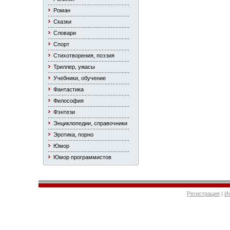
Роман
Сказки
Словари
Спорт
Стихотворения, поэзия
Триллер, ужасы
Учебники, обучение
Фантастика
Философия
Фэнтези
Энциклопедии, справочники
Эротика, порно
Юмор
Юмор программистов
Регистрация
|
И