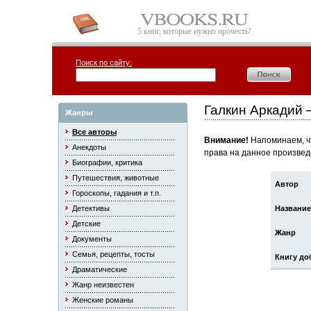
5 книг, которые нужно прочесть!
Поиск по сайту:
Галкин Аркадий
Жанры
Все авторы
Внимание!
Напоминаем, чт
Анекдоты
права на данное произвед
Биографии, критика
Путешествия, животные
Автор
Гороскопы, гадания и т.п.
Детективы
Название
Детские
Жанр
Документы
Семья, рецепты, тосты
Книгу до
Драматические
Жанр неизвестен
Женские романы