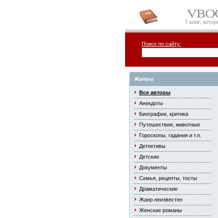
5 книг, кото
Поиск по сайту:
Жанры
Все авторы
Анекдоты
Биографии, критика
Путешествия, животные
Гороскопы, гадания и т.п.
Детективы
Детские
Документы
Семья, рецепты, тосты
Драматические
Жанр неизвестен
Женские романы