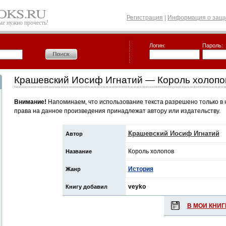
Регистрация
|
Информация о защи
рые нужно прочесть!
Логин:
Пароль:
Крашевский Иосиф Игнатий — Король холопо
Внимание!
Напоминаем, что использование текста разрешено только в 
права на данное произведения принадлежат автору или издательству.
Крашевский Иосиф Игнатий
Автор
Король холопов
Название
История
Жанр
veyko
Книгу добавил
В МОИ КНИГ