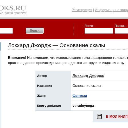
Регистрация
|
Информация о защи
рые нужно прочесть!
Логин:
Пароль:
Локхард Джордж — Основание скалы
Внимание!
Напоминаем, что использование текста разрешено только в 
права на данное произведения принадлежат автору или издательству.
Локхард Джордж
Автор
Основание скалы
Название
Фэнтези
Жанр
veradeynega
Книгу добавил
В МОИ КНИГ