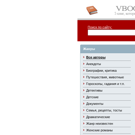
5 книг, кото
Поиск по сайту:
Жанры
Все авторы
Анекдоты
Биографии, критика
Путешествия, животные
Гороскопы, гадания и т.п.
Детективы
Детские
Документы
Семья, рецепты, тосты
Драматические
Жанр неизвестен
Женские романы