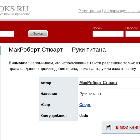
Регистрация
|
Информация о защи
рые нужно прочесть!
Логин:
Пароль:
МакРоберт Стюарт — Руки титана
Внимание!
Напоминаем, что использование текста разрешено только в 
права на данное произведения принадлежат автору или издательству.
МакРоберт Стюарт
Автор
Руки титана
Название
Спорт
Жанр
dede
Книгу добавил
В МОИ КНИГ