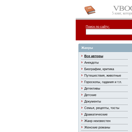
5 книг, кото
Поиск по сайту:
Жанры
Все авторы
Анекдоты
Биографии, критика
Путешествия, животные
Гороскопы, гадания и т.п.
Детективы
Детские
Документы
Семья, рецепты, тосты
Драматические
Жанр неизвестен
Женские романы