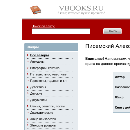
5 книг, которые нужно прочесть!
Поиск по сайту:
Писемский Алек
Жанры
Все авторы
Внимание!
Напоминаем, чт
Анекдоты
права на данное произвед
Биографии, критика
Путешествия, животные
Автор
Гороскопы, гадания и т.п.
Детективы
Название
Детские
Жанр
Документы
Семья, рецепты, тосты
Книгу до
Драматические
Жанр неизвестен
Женские романы