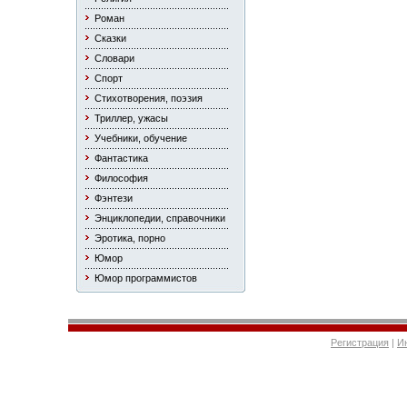
Роман
Сказки
Словари
Спорт
Стихотворения, поэзия
Триллер, ужасы
Учебники, обучение
Фантастика
Философия
Фэнтези
Энциклопедии, справочники
Эротика, порно
Юмор
Юмор программистов
Регистрация
|
И