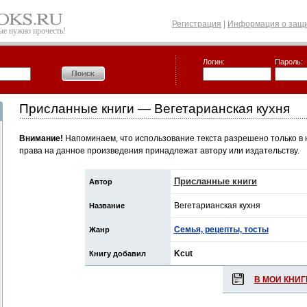
Регистрация
|
Информация о защи
рые нужно прочесть!
Логин:
Пароль:
Присланные книги — Вегетарианская кухня
Внимание!
Напоминаем, что использование текста разрешено только в 
права на данное произведения принадлежат автору или издательству.
Присланные книги
Автор
Вегетарианская кухня
Название
Семья, рецепты, тосты
Жанр
Kcut
Книгу добавил
В МОИ КНИГ