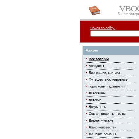
5 книг, кото
Поиск по сайту:
Жанры
Все авторы
Анекдоты
Биографии, критика
Путешествия, животные
Гороскопы, гадания и т.п.
Детективы
Детские
Документы
Семья, рецепты, тосты
Драматические
Жанр неизвестен
Женские романы