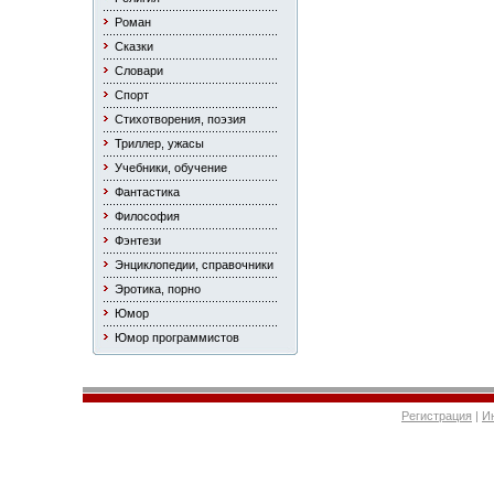
Роман
Сказки
Словари
Спорт
Стихотворения, поэзия
Триллер, ужасы
Учебники, обучение
Фантастика
Философия
Фэнтези
Энциклопедии, справочники
Эротика, порно
Юмор
Юмор программистов
Регистрация
|
И