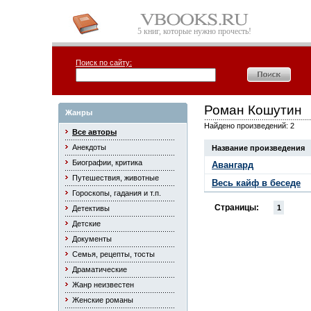
5 книг, которые нужно прочесть!
Поиск по сайту:
Роман Кошутин
Жанры
Найдено произведений: 2
Все авторы
Анекдоты
Название произведения
Биографии, критика
Авангард
Путешествия, животные
Весь кайф в беседе
Гороскопы, гадания и т.п.
Страницы:
1
Детективы
Детские
Документы
Семья, рецепты, тосты
Драматические
Жанр неизвестен
Женские романы