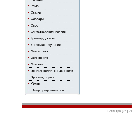
Роман
Сказки
Словари
Спорт
Стихотворения, поэзия
Триллер, ужасы
Учебники, обучение
Фантастика
Философия
Фэнтези
Энциклопедии, справочники
Эротика, порно
Юмор
Юмор программистов
Регистрация
|
И