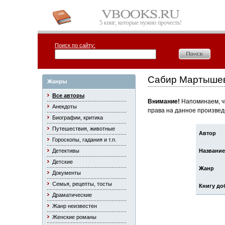
5 книг, которые нужно прочесть!
Поиск по сайту:
Сабир Мартышев
Жанры
Все авторы
Внимание!
Напоминаем, чт
Анекдоты
права на данное произвед
Биографии, критика
Путешествия, животные
Автор
Гороскопы, гадания и т.п.
Детективы
Название
Детские
Жанр
Документы
Семья, рецепты, тосты
Книгу до
Драматические
Жанр неизвестен
Женские романы