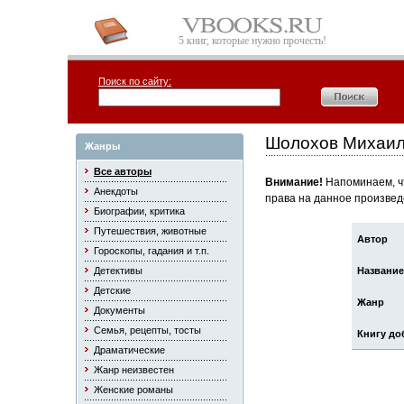
5 книг, которые нужно прочесть!
Поиск по сайту:
Шолохов Михаил
Жанры
Все авторы
Внимание!
Напоминаем, чт
Анекдоты
права на данное произвед
Биографии, критика
Путешествия, животные
Автор
Гороскопы, гадания и т.п.
Детективы
Название
Детские
Жанр
Документы
Семья, рецепты, тосты
Книгу до
Драматические
Жанр неизвестен
Женские романы