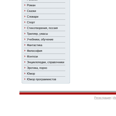
Роман
Сказки
Словари
Спорт
Стихотворения, поэзия
Триллер, ужасы
Учебники, обучение
Фантастика
Философия
Фэнтези
Энциклопедии, справочники
Эротика, порно
Юмор
Юмор программистов
Регистрация
|
И