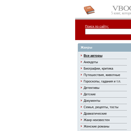
5 книг, кото
Поиск по сайту:
Жанры
Все авторы
Анекдоты
Биографии, критика
Путешествия, животные
Гороскопы, гадания и т.п.
Детективы
Детские
Документы
Семья, рецепты, тосты
Драматические
Жанр неизвестен
Женские романы