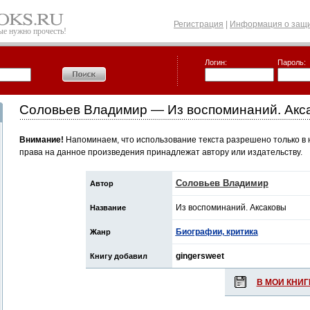
Регистрация
|
Информация о защи
рые нужно прочесть!
Логин:
Пароль:
Соловьев Владимир — Из воспоминаний. Акс
Внимание!
Напоминаем, что использование текста разрешено только в 
права на данное произведения принадлежат автору или издательству.
Соловьев Владимир
Автор
Из воспоминаний. Аксаковы
Название
Биографии, критика
Жанр
gingersweet
Книгу добавил
В МОИ КНИГ