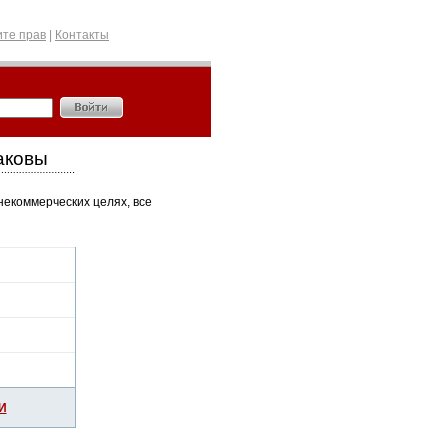
те прав
|
Контакты
аковы
некоммерческих целях, все
И