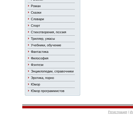
Роман
Сказки
Словари
Спорт
Стихотворения, поэзия
Триллер, ужасы
Учебники, обучение
Фантастика
Философия
Фэнтези
Энциклопедии, справочники
Эротика, порно
Юмор
Юмор программистов
Регистрация
|
И