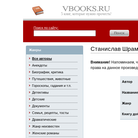
5 книг, которые нужно прочесть!
Поиск по сайту:
Станислав Шрам
Жанры
Все авторы
Внимание!
Напоминаем, чт
Анекдоты
права на данное произвед
Биографии, критика
Путешествия, животные
Автор
Гороскопы, гадания и т.п.
Детективы
Название
Детские
Жанр
Документы
Семья, рецепты, тосты
Книгу до
Драматические
Жанр неизвестен
Женские романы