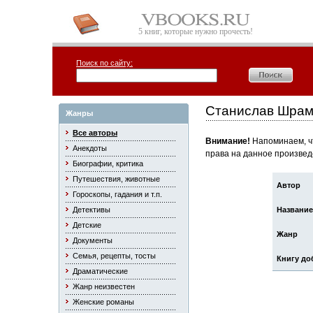
5 книг, которые нужно прочесть!
Поиск по сайту:
Станислав Шрам
Жанры
Все авторы
Внимание!
Напоминаем, чт
Анекдоты
права на данное произвед
Биографии, критика
Путешествия, животные
Автор
Гороскопы, гадания и т.п.
Детективы
Название
Детские
Жанр
Документы
Семья, рецепты, тосты
Книгу до
Драматические
Жанр неизвестен
Женские романы