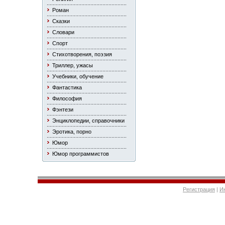
Роман
Сказки
Словари
Спорт
Стихотворения, поэзия
Триллер, ужасы
Учебники, обучение
Фантастика
Философия
Фэнтези
Энциклопедии, справочники
Эротика, порно
Юмор
Юмор программистов
Регистрация
|
И