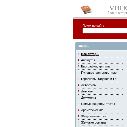
5 книг, кото
Поиск по сайту:
Жанры
Все авторы
Анекдоты
Биографии, критика
Путешествия, животные
Гороскопы, гадания и т.п.
Детективы
Детские
Документы
Семья, рецепты, тосты
Драматические
Жанр неизвестен
Женские романы