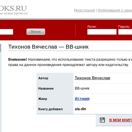
Регистрация
|
Информация о защи
рые нужно прочесть!
Логин:
Пароль:
Тихонов Вячеслав — ВВ-шник
Внимание!
Напоминаем, что использование текста разрешено только в 
права на данное произведения принадлежат автору или издательству.
Тихонов Вячеслав
Автор
ВВ-шник
Название
История
Жанр
ala-din
Книгу добавил
В МОИ КНИГ