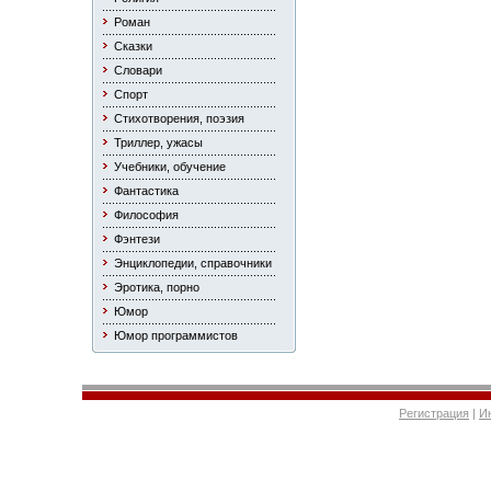
Роман
Сказки
Словари
Спорт
Стихотворения, поэзия
Триллер, ужасы
Учебники, обучение
Фантастика
Философия
Фэнтези
Энциклопедии, справочники
Эротика, порно
Юмор
Юмор программистов
Регистрация
|
И