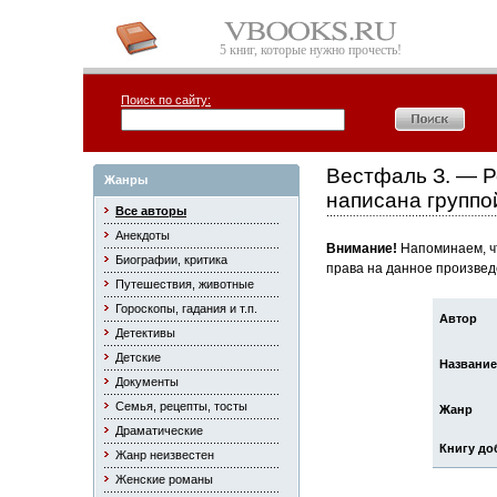
5 книг, которые нужно прочесть!
Поиск по сайту:
Вестфаль З. — Р
Жанры
написана группо
Все авторы
Анекдоты
Внимание!
Напоминаем, чт
Биографии, критика
права на данное произвед
Путешествия, животные
Гороскопы, гадания и т.п.
Автор
Детективы
Детские
Название
Документы
Семья, рецепты, тосты
Жанр
Драматические
Книгу до
Жанр неизвестен
Женские романы