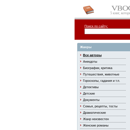
5 книг, кото
Поиск по сайту:
Жанры
Все авторы
Анекдоты
Биографии, критика
Путешествия, животные
Гороскопы, гадания и т.п.
Детективы
Детские
Документы
Семья, рецепты, тосты
Драматические
Жанр неизвестен
Женские романы