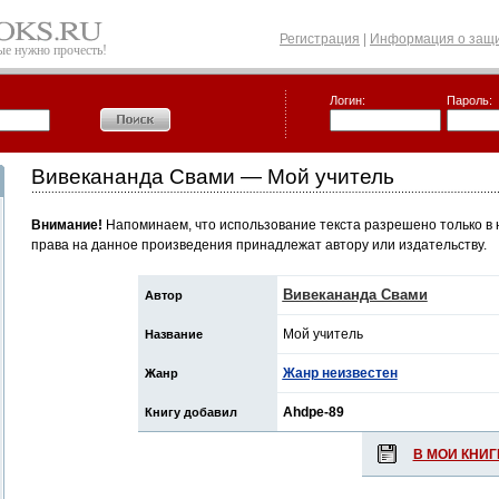
Регистрация
|
Информация о защи
рые нужно прочесть!
Логин:
Пароль:
Вивекананда Свами — Мой учитель
Внимание!
Напоминаем, что использование текста разрешено только в 
права на данное произведения принадлежат автору или издательству.
Вивекананда Свами
Автор
Мой учитель
Название
Жанр неизвестен
Жанр
Ahdpe-89
Книгу добавил
В МОИ КНИГ