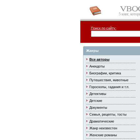
5 книг, кото
Поиск по сайту:
Жанры
Все авторы
Анекдоты
Биографии, критика
Путешествия, животные
Гороскопы, гадания и т.п.
Детективы
Детские
Документы
Семья, рецепты, тосты
Драматические
Жанр неизвестен
Женские романы