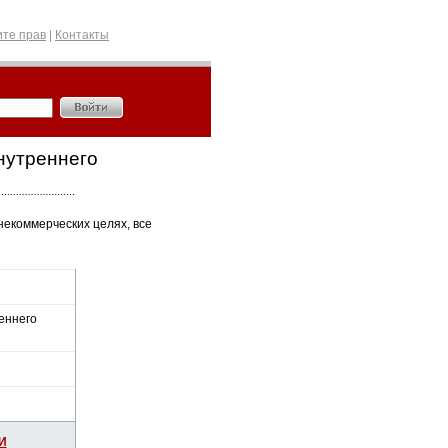
те прав
|
Контакты
нутреннего
некоммерческих целях, все
еннего
И