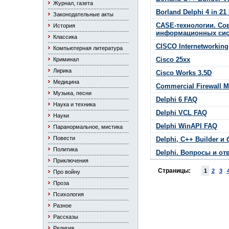
Журнал, газета
Borland Delphi 4 in 21
Законодательные акты
CASE-технологии. Со
История
информационных си
Классика
CISCO Internetworking
Компьютерная литература
Cisco 25xx
Криминал
Лирика
Cisco Works 3.5D
Медицина
Commercial Firewall M
Музыка, песни
Delphi 6 FAQ
Наука и техника
Delphi VCL FAQ
Науки
Delphi WinAPI FAQ
Паранормальное, мистика
Повести
Delphi, С++ Builder 
Политика
Delphi. Вопросы и от
Приключения
Страницы:
1
2
3
Про войну
Проза
Психология
Разное
Рассказы
Религия