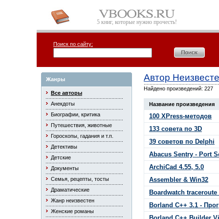
5 книг, которые нужно прочесть!
Поиск по сайту:
Автор Неизвест
Жанры
Найдено произведений: 227
Все авторы
Анекдоты
Название произведения
Биографии, критика
100 XPress-методов
Путешествия, животные
133 совета по 3D
Гороскопы, гадания и т.п.
39 советов по Delphi
Детективы
Abacus Sentry - Port S
Детские
ArchiCad 4.55, 5.0
Документы
Семья, рецепты, тосты
Assembler & Win32
Драматические
Boardwatch traceroute 
Жанр неизвестен
Borland C++ 3.1 - Пр
Женские романы
Borland C++ Builder V