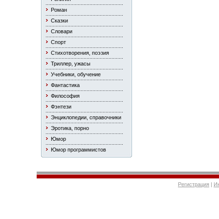
Роман
Сказки
Словари
Спорт
Стихотворения, поэзия
Триллер, ужасы
Учебники, обучение
Фантастика
Философия
Фэнтези
Энциклопедии, справочники
Эротика, порно
Юмор
Юмор программистов
Регистрация
|
И