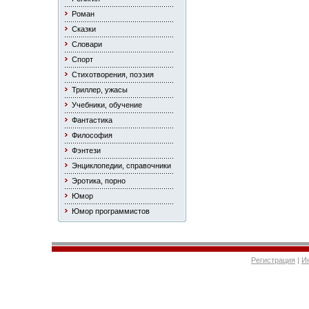
Роман
Сказки
Словари
Спорт
Стихотворения, поэзия
Триллер, ужасы
Учебники, обучение
Фантастика
Философия
Фэнтези
Энциклопедии, справочники
Эротика, порно
Юмор
Юмор программистов
Регистрация
|
И