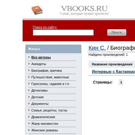
5 книг, которые нужно прочесть!
Поиск по сайту:
Кин С.
/ Биограф
Жанры
Найдено произведений: 1
Все авторы
Анекдоты
Название произведения
Биографии, критика
Интервью с Кастанедо
Путешествия, животные
Страницы:
1
Гороскопы, гадания и т.п.
Детективы
Детские
Документы
Семья, рецепты, тосты
Драматические
Жанр неизвестен
Женские романы