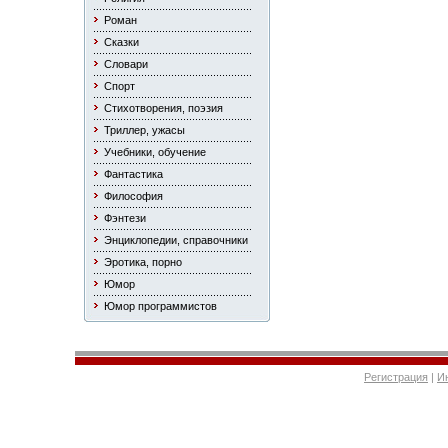
Роман
Сказки
Словари
Спорт
Стихотворения, поэзия
Триллер, ужасы
Учебники, обучение
Фантастика
Философия
Фэнтези
Энциклопедии, справочники
Эротика, порно
Юмор
Юмор программистов
Регистрация
|
И