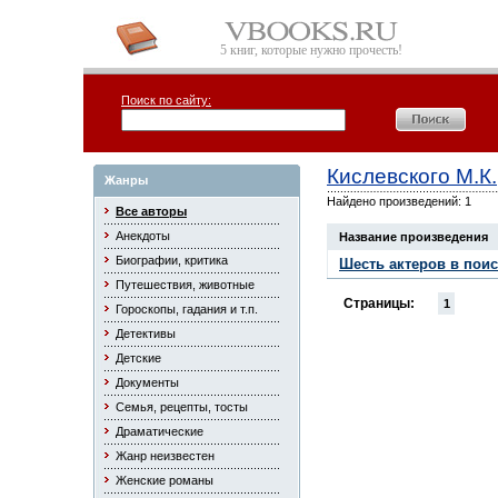
5 книг, которые нужно прочесть!
Поиск по сайту:
Кислевского М.К.
Жанры
Найдено произведений: 1
Все авторы
Анекдоты
Название произведения
Биографии, критика
Шесть актеров в пои
Путешествия, животные
Страницы:
1
Гороскопы, гадания и т.п.
Детективы
Детские
Документы
Семья, рецепты, тосты
Драматические
Жанр неизвестен
Женские романы