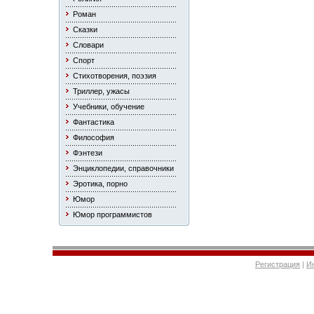
Роман
Сказки
Словари
Спорт
Стихотворения, поэзия
Триллер, ужасы
Учебники, обучение
Фантастика
Философия
Фэнтези
Энциклопедии, справочники
Эротика, порно
Юмор
Юмор программистов
Регистрация
|
И