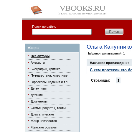
5 книг, которые нужно прочесть!
Поиск по сайту:
Ольга Канунник
Жанры
Найдено произведений: 1
Все авторы
Анекдоты
Название произведения
Биографии, критика
С кем протекли его б
Путешествия, животные
Страницы:
1
Гороскопы, гадания и т.п.
Детективы
Детские
Документы
Семья, рецепты, тосты
Драматические
Жанр неизвестен
Женские романы