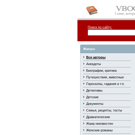
5 книг, кото
Поиск по сайту:
Жанры
Все авторы
Анекдоты
Биографии, критика
Путешествия, животные
Гороскопы, гадания и т.п.
Детективы
Детские
Документы
Семья, рецепты, тосты
Драматические
Жанр неизвестен
Женские романы