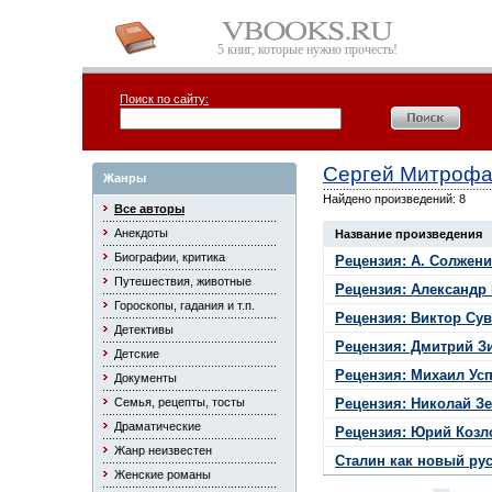
5 книг, которые нужно прочесть!
Поиск по сайту:
Сергей Митрофа
Жанры
Найдено произведений: 8
Все авторы
Анекдоты
Название произведения
Биографии, критика
Рецензия: А. Солжен
Путешествия, животные
Рецензия: Александр
Гороскопы, гадания и т.п.
Рецензия: Виктор Су
Детективы
Рецензия: Дмитрий З
Детские
Рецензия: Михаил Усп
Документы
Семья, рецепты, тосты
Рецензия: Николай З
Драматические
Рецензия: Юрий Козл
Жанр неизвестен
Сталин как новый ру
Женские романы