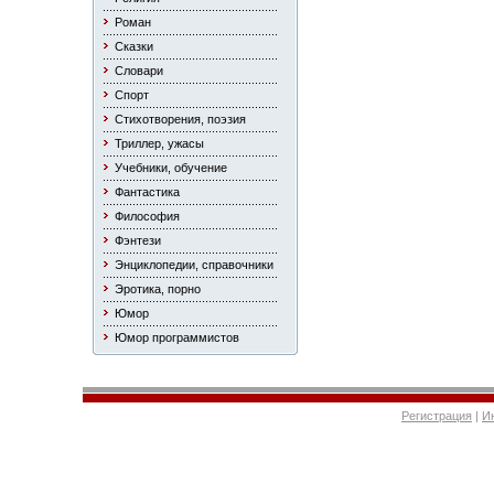
Роман
Сказки
Словари
Спорт
Стихотворения, поэзия
Триллер, ужасы
Учебники, обучение
Фантастика
Философия
Фэнтези
Энциклопедии, справочники
Эротика, порно
Юмор
Юмор программистов
Регистрация
|
И