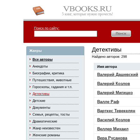
5 книг, которые нужно прочесть!
Поиск по сайту:
Детективы
Жанры
Найдено авторов: 298
Все авторы
Анекдоты
Имя автора
Биографии, критика
Валерий Дашевский
Путешествия, животные
Валерий Козлов
Гороскопы, гадания и т.п.
Валерий Мигицко
Детективы
Детские
Валле Раф
Документы
Варткес Тевекелян
Семья, рецепты, тосты
Василий Козлов
Драматические
Жанр неизвестен
Веллер Михаил
Женские романы
Вера Русанова