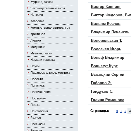
Журнал, газета
Виктор Кэннинг
Законодательные акты
История
Виктор Федоров, Ви
Классика
Вильям Козлов
Компьютерная литература
Владимир Печенкин
Криминал
Воловельская Т.
Лирика
Медицина
Волознев Игорь
Музыка, песни
Вольф Владимир
Наука и техника
Воннегут Курт
Науки
Паранормальное, мистика
Высоцкий Сергей
Повести
Габорио Э.
Политика
Гайдуков С.
Приключения
Про войну
Галина Романова
Проза
Страницы:
«
1
2
3
Психология
Разное
Рассказы
Религия