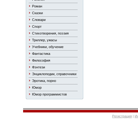
Роман
Сказки
Словари
Спорт
Стихотворения, поэзия
Триллер, ужасы
Учебники, обучение
Фантастика
Философия
Фэнтези
Энциклопедии, справочники
Эротика, порно
Юмор
Юмор программистов
Регистрация
|
И