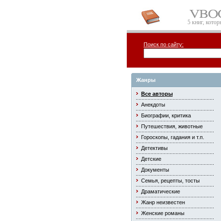
5 книг, кото
Поиск по сайту:
Жанры
Все авторы
Анекдоты
Биографии, критика
Путешествия, животные
Гороскопы, гадания и т.п.
Детективы
Детские
Документы
Семья, рецепты, тосты
Драматические
Жанр неизвестен
Женские романы