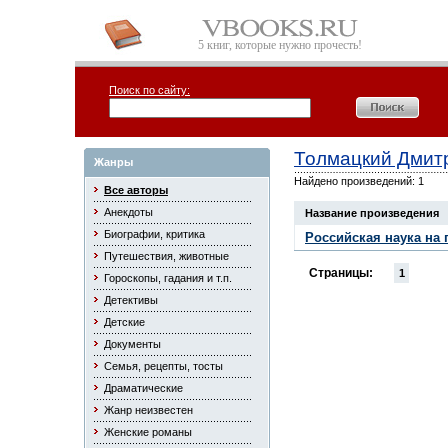
5 книг, которые нужно прочесть!
Поиск по сайту:
Толмацкий Дмит
Жанры
Найдено произведений: 1
Все авторы
Анекдоты
Название произведения
Биографии, критика
Российская наука на 
Путешествия, животные
Страницы:
1
Гороскопы, гадания и т.п.
Детективы
Детские
Документы
Семья, рецепты, тосты
Драматические
Жанр неизвестен
Женские романы