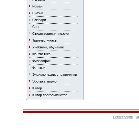
Роман
Сказки
Словари
Спорт
Стихотворения, поэзия
Триллер, ужасы
Учебники, обучение
Фантастика
Философия
Фэнтези
Энциклопедии, справочники
Эротика, порно
Юмор
Юмор программистов
Регистрация
|
И