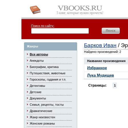
5 книг, которые нужно прочесть!
Поиск по сайту:
Барков Иван
/ Эр
Жанры
Найдено произведений: 2
Все авторы
Анекдоты
Название произведения
Биографии, критика
Избранное
Путешествия, животные
Лука Мудищев
Гороскопы, гадания и т.п.
Страницы:
1
Детективы
Детские
Документы
Семья, рецепты, тосты
Драматические
Жанр неизвестен
Женские романы