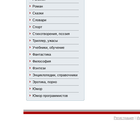
Роман
Сказки
Словари
Спорт
Стихотворения, поэзия
Триллер, ужасы
Учебники, обучение
Фантастика
Философия
Фэнтези
Энциклопедии, справочники
Эротика, порно
Юмор
Юмор программистов
Регистрация
|
И