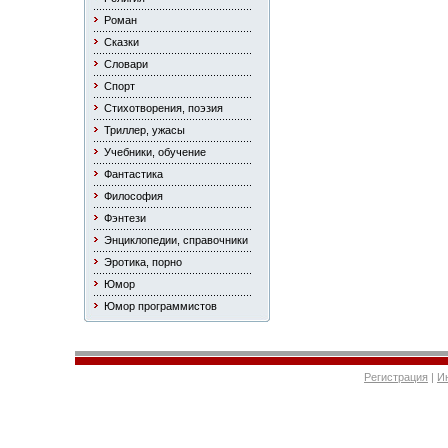
Роман
Сказки
Словари
Спорт
Стихотворения, поэзия
Триллер, ужасы
Учебники, обучение
Фантастика
Философия
Фэнтези
Энциклопедии, справочники
Эротика, порно
Юмор
Юмор программистов
Регистрация
|
И