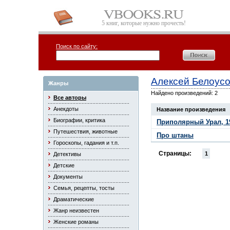
5 книг, которые нужно прочесть!
Поиск по сайту:
Алексей Белоус
Жанры
Найдено произведений: 2
Все авторы
Анекдоты
Название произведения
Биографии, критика
Приполярный Урал, 19
Путешествия, животные
Про штаны
Гороскопы, гадания и т.п.
Страницы:
1
Детективы
Детские
Документы
Семья, рецепты, тосты
Драматические
Жанр неизвестен
Женские романы