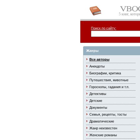
5 книг, кото
Поиск по сайту:
Жанры
Все авторы
Анекдоты
Биографии, критика
Путешествия, животные
Гороскопы, гадания и т.п.
Детективы
Детские
Документы
Семья, рецепты, тосты
Драматические
Жанр неизвестен
Женские романы