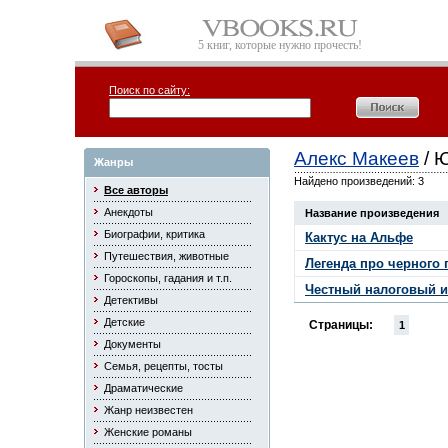
5 книг, которые нужно прочесть!
Поиск по сайту:
Алекс Макеев
/ 
Жанры
Найдено произведений: 3
Все авторы
Анекдоты
Название произведения
Биографии, критика
Кактус на Альфе
Путешествия, животные
Легенда про черного 
Гороскопы, гадания и т.п.
Честный налоговый и
Детективы
Детские
Страницы:
1
Документы
Семья, рецепты, тосты
Драматические
Жанр неизвестен
Женские романы