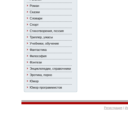
Роман
Сказки
Словари
Спорт
Стихотворения, поэзия
Триллер, ужасы
Учебники, обучение
Фантастика
Философия
Фэнтези
Энциклопедии, справочники
Эротика, порно
Юмор
Юмор программистов
Регистрация
|
И