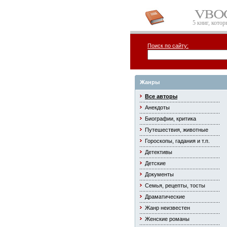
5 книг, кото
Поиск по сайту:
Жанры
Все авторы
Анекдоты
Биографии, критика
Путешествия, животные
Гороскопы, гадания и т.п.
Детективы
Детские
Документы
Семья, рецепты, тосты
Драматические
Жанр неизвестен
Женские романы