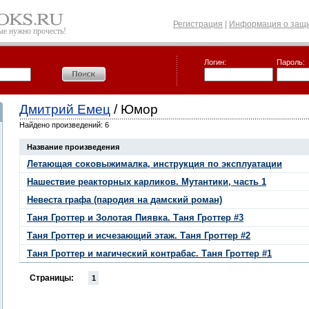
Регистрация
|
Информация о защи
рые нужно прочесть!
Логин:
Пароль:
Дмитрий Емец
/ Юмор
Найдено произведений: 6
Название произведения
Летающая соковыжималка, инструкция по эксплуатации
Нашествие реакторных карликов. Мутантики, часть 1
Невеста графа (пародия на дамский роман)
Таня Гроттер и Золотая Пиявка. Таня Гроттер #3
Таня Гроттер и исчезающий этаж. Таня Гроттер #2
Таня Гроттер и магический контрабас. Таня Гроттер #1
Страницы:
1