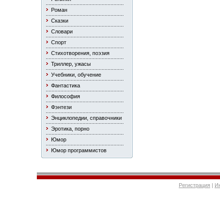
Роман
Сказки
Словари
Спорт
Стихотворения, поэзия
Триллер, ужасы
Учебники, обучение
Фантастика
Философия
Фэнтези
Энциклопедии, справочники
Эротика, порно
Юмор
Юмор программистов
Регистрация
|
И