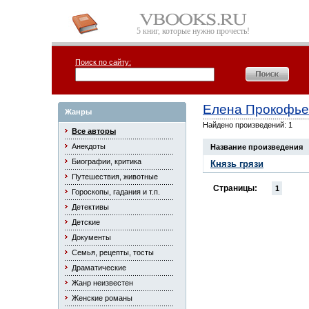
5 книг, которые нужно прочесть!
Поиск по сайту:
Елена Прокофье
Жанры
Найдено произведений: 1
Все авторы
Анекдоты
Название произведения
Биографии, критика
Князь грязи
Путешествия, животные
Страницы:
1
Гороскопы, гадания и т.п.
Детективы
Детские
Документы
Семья, рецепты, тосты
Драматические
Жанр неизвестен
Женские романы